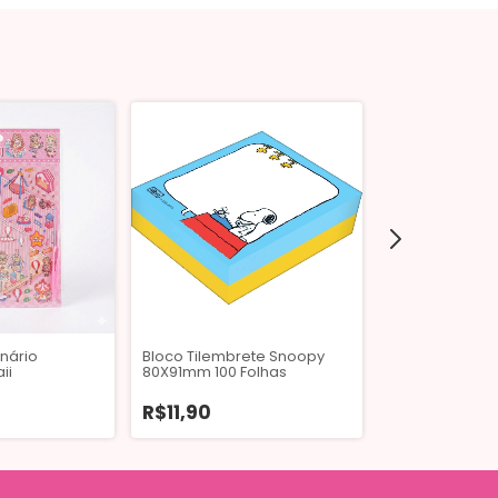
nário
Bloco Tilembrete Snoopy
Bloco Smart N
ii
80X91mm 100 Folhas
Sátira Intuição
Blocos
R$11,90
R$7,90