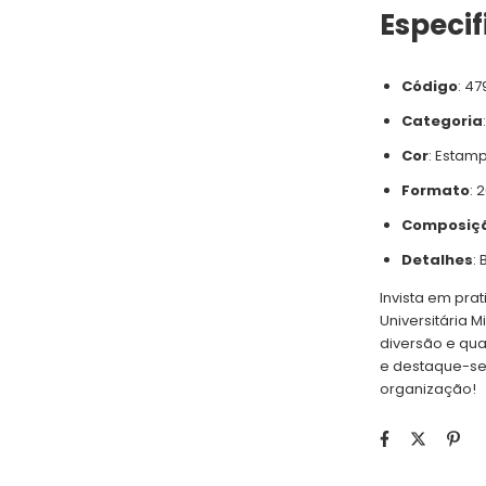
Especi
Código
: 47
Categoria
Cor
: Estam
Formato
: 
Composiç
Detalhes
:
Invista em prat
Universitária 
diversão e qua
e destaque-se
organização!