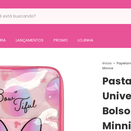
RIA
LANÇAMENTOS
PROMO
LOJINHA
Início
>
Papelari
Minnie
Pasta
Unive
Bolso
Minn