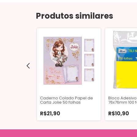
Produtos similares
te G Jolie
Caderno Colado Papel de
Bloco Adesivo 
Folhas
Carta Jolie 50 folhas
76x76mm 100 
Neon
R$21,90
R$10,90