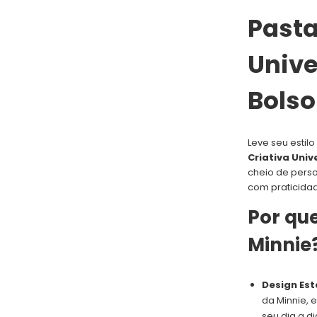
Pasta
Unive
Bolso
Leve seu estil
Criativa Univ
cheio de pers
com praticida
Por qu
Minnie
Design Es
da Minnie, 
seu dia a di