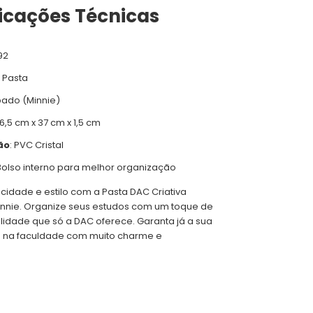
ficações Técnicas
92
: Pasta
pado (Minnie)
26,5 cm x 37 cm x 1,5 cm
ão
: PVC Cristal
 Bolso interno para melhor organização
icidade e estilo com a Pasta DAC Criativa
Minnie. Organize seus estudos com um toque de
lidade que só a DAC oferece. Garanta já a sua
 na faculdade com muito charme e