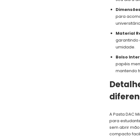
Dimensões
para acomo
universitár
Material R
garantindo 
umidade.
Bolso Inte
papéis meno
mantendo t
Detalh
difere
A Pasta DAC Mi
para estudant
sem abrir mão 
compacto facil