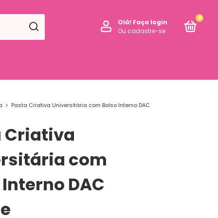
0
Olá!
Faça login
Ou cadastre-se
a
>
Pasta Criativa Universitária com Bolso Interno DAC
 Criativa
rsitária com
 Interno DAC
ie