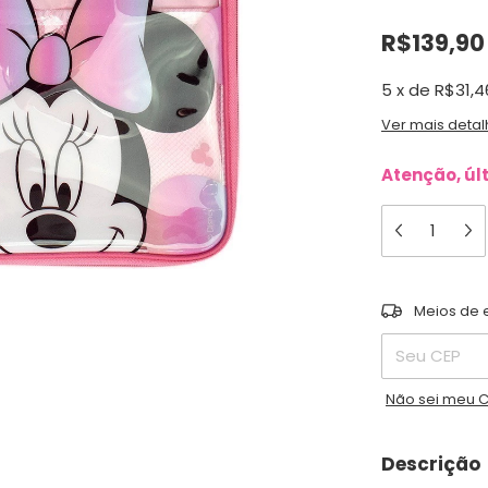
R$139,90
5
x
de
R$31,4
Ver mais detal
Atenção, úl
Entregas para 
Meios de 
Não sei meu 
Descrição