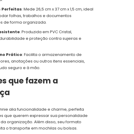
 Perfeitas
: Mede 26,5 cm x 37 cm x 1,5 cm, ideal
dar folhas, trabalhos e documentos
ios de forma organizada.
esistente
: Produzida em PVC Cristal,
durabilidade e proteção contra sujeiras e
rno Prático
: Facilita o armazenamento de
res, anotações ou outros itens essenciais,
udo seguro e à mão.
es que fazem a
nça
nnie alia funcionalidade e charme, perfeita
es que querem expressar sua personalidade
da organização. Além disso, seu formato
ita o transporte em mochilas ou bolsas.