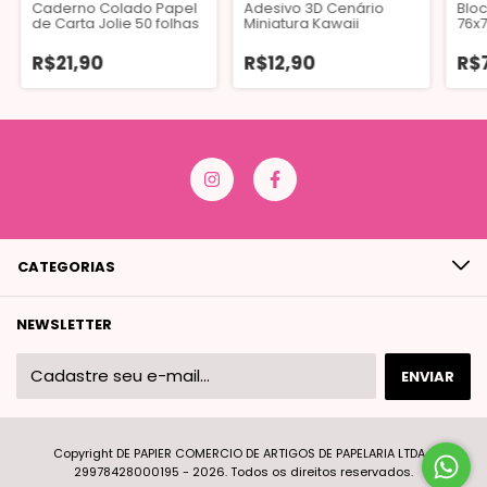
Caderno Colado Papel
Adesivo 3D Cenário
Blo
de Carta Jolie 50 folhas
Miniatura Kawaii
76x7
Kit 
R$21,90
R$12,90
R$
CATEGORIAS
NEWSLETTER
Copyright DE PAPIER COMERCIO DE ARTIGOS DE PAPELARIA LTDA -
29978428000195 - 2026. Todos os direitos reservados.