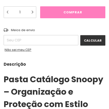
ALTERAR CEP
Entregas para o CEP:
Meios de envio
CALCULAR
Não sei meu CEP
Descrição
Pasta Catálogo Snoopy
– Organização e
Proteção com Estilo