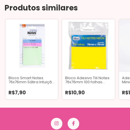
Produtos similares
Bloco Smart Notes
Bloco Adesivo Tili Notes
Ade
76x76mm Sátira Intuição
76x76mm 100 folhas
Mini
Kit com 3 Blocos
Amarelo Neon
R$7,90
R$10,90
R$