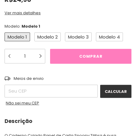
Ver mais detalhes
Modelo:
Modelo 1
Modelo 1
Modelo 2
Modelo 3
Modelo 4
ALTERAR CEP
Entregas para o CEP:
Meios de envio
CALCULAR
Não sei meu CEP
Descrição
O Caderno Colado Papel de Carta Snoopy Tilibra é pura