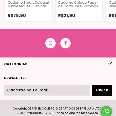
Caderno Smart Colegial
Caderno Colado Papel
Cad
Minnie Mouse 80 folhas
de Carta Jolie 50 folhas
Univ
Lots
R$79,90
R$21,90
R$
CATEGORIAS
NEWSLETTER
Copyright DE PAPIER COMERCIO DE ARTIGOS DE PAPELARIA LTDA -
29978428000195 - 2026. Todos os direitos reservados.