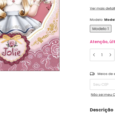
Ver mais detal
Modelo:
Model
Modelo 1
Atenção, úl
Entregas para 
Meios de 
Não sei meu 
Descrição