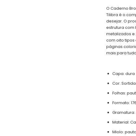
O Caderno Broc
Tilibra é o co
desejar. O pr
estrutura com
metalizados e 
com oito tipos
páginas color
mais para tudo
Capa: dura
Cor: Sortida
Folhas: pa
Formato: 1
Gramatura:
Material: 
Miolo: pau