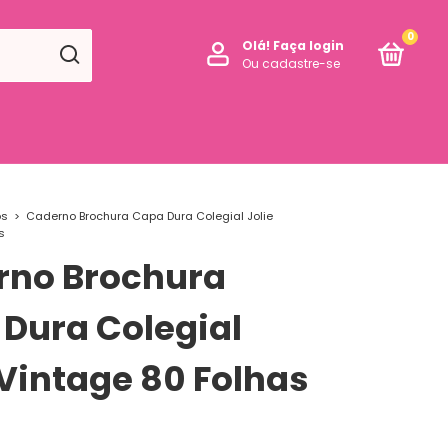
0
Olá!
Faça login
Ou cadastre-se
os
>
Caderno Brochura Capa Dura Colegial Jolie
s
rno Brochura
Dura Colegial
 Vintage 80 Folhas