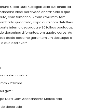
hura Capa Dura Colegial Jolie 80 Folhas da
mpanheiro ideal para você anotar tudo o que
oduto, com tamanho 177mm x 240mm, tem
 lombada quadrada, capa dura com detalhes
parte interna decorada e 80 folhas pautadas,
 de desenhos diferentes, em quatro cores. As
idas deste caderno garantem um destaque a
 o que escrever!
s
utadas decoradas
76mm x 239mm
 63 g/m²
Capa Dura Com Acabamento Metalizado
tado decorado