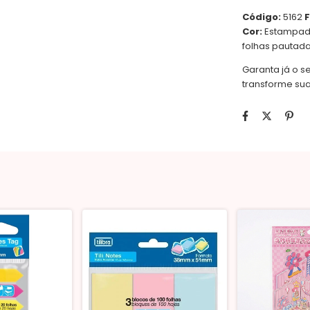
Código:
5162
Cor:
Estampa
folhas pautada
Garanta já o s
transforme sua