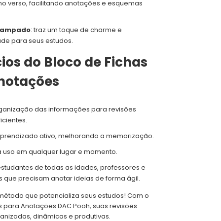
no verso, facilitando anotações e esquemas
stampado
: traz um toque de charme e
de para seus estudos.
ios do Bloco de Fichas
notações
organização das informações para revisões
icientes.
aprendizado ativo, melhorando a memorização.
a uso em qualquer lugar e momento.
estudantes de todas as idades, professores e
is que precisam anotar ideias de forma ágil.
 método que potencializa seus estudos! Com o
s para Anotações DAC Pooh, suas revisões
anizadas, dinâmicas e produtivas.