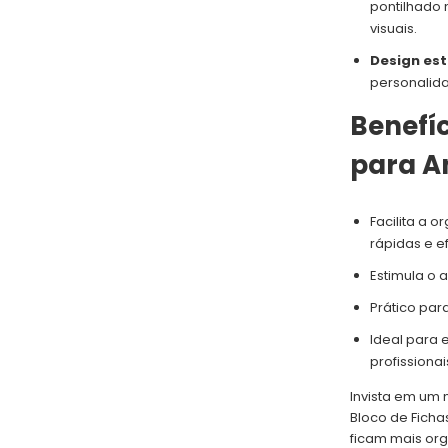
pontilhado 
visuais.
Design e
personalida
Benefíc
para A
Facilita a 
rápidas e ef
Estimula o 
Prático par
Ideal para 
profissiona
Invista em um
Bloco de Ficha
ficam mais org