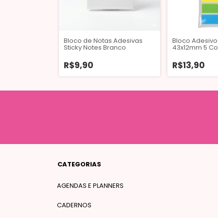
Tili Notes
Bloco de Notas Adesivas
Bloco Adesivo 
folhas Amarelo
Sticky Notes Branco
43x12mm 5 Cor
Tilibra
R$9,90
R$13,90
CATEGORIAS
AGENDAS E PLANNERS
CADERNOS