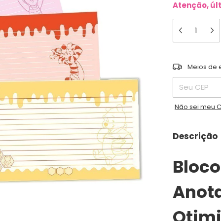
Atenção, úl
Entregas para 
Meios de 
Não sei meu 
Descrição
Bloco
Anot
Otimi