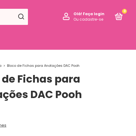
0
Olá!
Faça login
Ou cadastre-se
a
>
Bloco de Fichas para Anotações DAC Pooh
 de Fichas para
ações DAC Pooh
hes