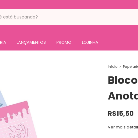
RIA
LANÇAMENTOS
PROMO
LOJINHA
Início
>
Papelari
Bloco
Anot
R$15,50
Ver mais detal