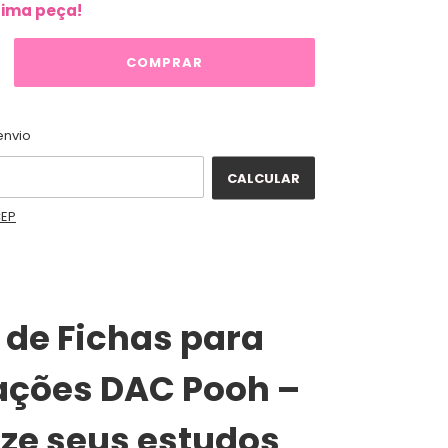
tima peça!
ALTERAR CEP
o CEP:
envio
CALCULAR
CEP
 de Fichas para
ações DAC Pooh –
ze seus estudos