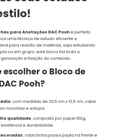
stilo!
ichas para Anotações DAC Pooh
é perfeito
ca uma técnica de estudo eficiente e
Ideal para revisão de matérias, seja estudando
pla ou em grupo, este bloco faz toda a
rganização e fixação do conteúdo.
 escolher o Bloco de
 DAC Pooh?
édio
: com medidas de 20,5 cm x 12,5 cm, cabe
em mochilas e estojos.
lta qualidade
: composto por papel 150g,
resistência e durabilidade.
 decoradas
: cada ficha possui pauta na frente e