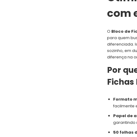
com e
O
Bloco de F
para quem bus
diferenciada. 
sozinho, em du
diferença na o
Por que
Fichas
Formato m
facilmente 
Papel de a
garantindo 
50 folhas