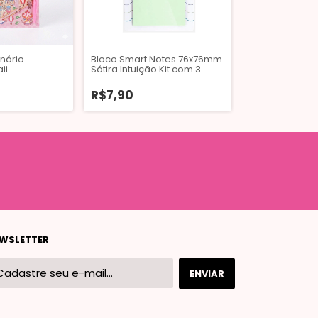
nário
Bloco Smart Notes 76x76mm
Bloco Tilembre
ii
Sátira Intuição Kit com 3
80X91mm 100 F
Blocos
R$7,90
R$10,90
WSLETTER