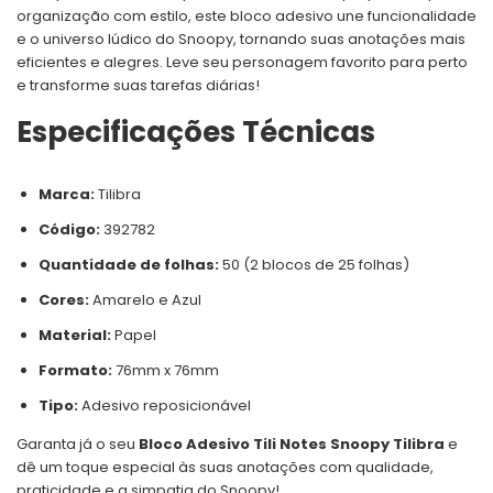
organização com estilo, este bloco adesivo une funcionalidade
e o universo lúdico do Snoopy, tornando suas anotações mais
eficientes e alegres. Leve seu personagem favorito para perto
e transforme suas tarefas diárias!
Especificações Técnicas
Marca:
Tilibra
Código:
392782
Quantidade de folhas:
50 (2 blocos de 25 folhas)
Cores:
Amarelo e Azul
Material:
Papel
Formato:
76mm x 76mm
Tipo:
Adesivo reposicionável
Garanta já o seu
Bloco Adesivo Tili Notes Snoopy Tilibra
e
dê um toque especial às suas anotações com qualidade,
praticidade e a simpatia do Snoopy!