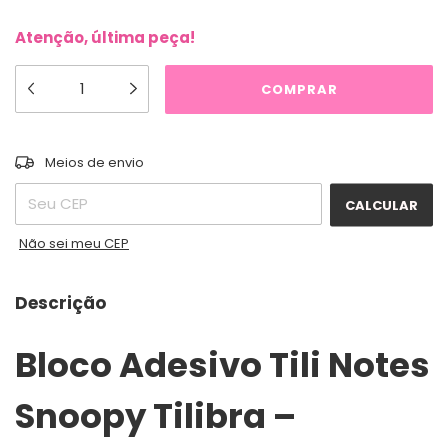
Atenção, última peça!
ALTERAR CEP
Entregas para o CEP:
Meios de envio
CALCULAR
Não sei meu CEP
Descrição
Bloco Adesivo Tili Notes
Snoopy Tilibra –