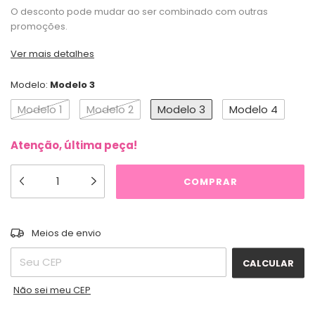
O desconto pode mudar ao ser combinado com outras
promoções.
Ver mais detalhes
Modelo:
Modelo 3
Modelo 1
Modelo 2
Modelo 3
Modelo 4
Atenção, última peça!
ALTERAR CEP
Entregas para o CEP:
Meios de envio
CALCULAR
Não sei meu CEP